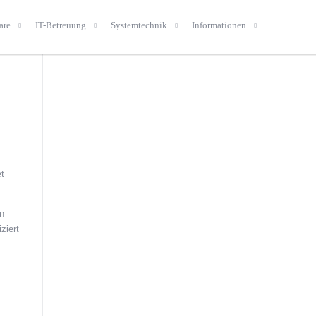
are
IT-Betreuung
Systemtechnik
Informationen
t
n
ziert