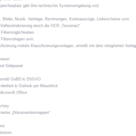
peicherplatz gibt Ihre technische Systemumgebung vor)
s, Bilder, Musik, Verträge, Rechnungen, Kontoauszüge, Lieferscheine uvm.
Volltextindizierung durch die OCR „Tesseract“
 Filtermöglichkeiten
 Filtervorlagen uvm.
izierung mittels Klassifizierungsvorlagen, erstellt mit dem integrierten Vorla
ieren
und Sidepanel
 gemäß GoBD & DSGVO
nderbird & Outlook per Mausklick
Microsoft Office
ctory
finierter „Dokumentenmappen“
rie
Restore