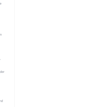
e
in
,
der
und
m