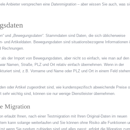
iele Anbieter versprechen eine
Datenmigration
– aber wissen Sie auch, was si
gsdaten
n“
und
„Bewegungsdaten“
. Stammdaten sind Daten, die sich üblicherweise
den- und Artikeldaten. Bewegungsdaten sind situationsbezogene Informationen 
nd Rechnungen.
als der Import von Bewegungsdaten, aber nicht so einfach, wie man auf den
war Namen, Straße, PLZ und Ort relativ einfach übernehmen. Wenn in der
ukturiert sind, z.B. Vorname und Name oder PLZ und Ort in einem Feld stehen
den oder Artikel zugeordnet sind, wie kundenspezifisch abweichende Preise o
ft sehr wichtig sind, können sie nur wenige Dienstleister übernehmen.
te Migration
ion erlaubt Ihnen, nach einer Testmigration mit Ihren Original-Daten im neuen
stem kann solange weiterlaufen und Sie können ohne Risiko alle Funktionen 
rst wenn Sie rundum zufrieden sind und alles passt, erfolgt die Migration zu