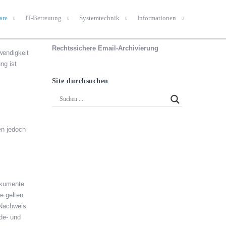
are
IT-Betreuung
Systemtechnik
Informationen
Rechtssichere Email-Archivierung
wendigkeit
ng ist
Site durchsuchen
en jedoch
okumente
e gelten
 Nachweis
de- und