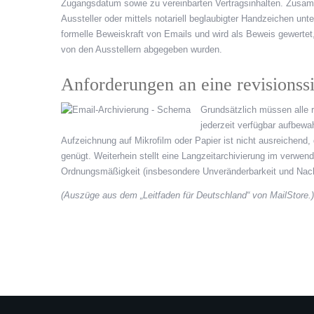
Zugangsdatum sowie zu vereinbarten Vertragsinhalten. Zusamm
Aussteller oder mittels notariell beglaubigter Handzeichen un
formelle Beweiskraft von Emails und wird als Beweis gewertet, 
von den Ausstellern abgegeben wurden.
Anforderungen an eine revisionss
Grundsätzlich müssen alle 
jederzeit verfügbar aufbewa
Aufzeichnung auf Mikrofilm oder Papier ist nicht ausreichend, 
genügt. Weiterhein stellt eine Langzeitarchivierung im verwe
Ordnungsmäßigkeit (insbesondere Unveränderbarkeit und Nachvo
(Auszüge aus dem „Leitfaden für Deutschland“ von MailStore.)