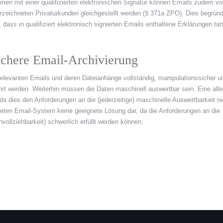
en mit einer qualifizierten elektronischen Signatur können Emails zudem v
terzeichneten Privaturkunden gleichgestellt werden (§ 371a ZPO). Dies begründ
dass in qualifiziert elektronisch signierten Emails enthaltene Erklärungen tat
ichere Email-Archivierung
relevanten Emails und deren Dateianhänge vollständig, manipulationssicher u
hrt werden. Weiterhin müssen die Daten maschinell auswertbar sein. Eine alle
da dies den Anforderungen an die (jederzeitige) maschinelle Auswertbarkeit ni
ndeten Email-System keine geeignete Lösung dar, da die Anforderungen an die
llziehbarkeit) schwerlich erfüllt werden können.