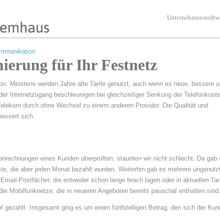
Unternehmenssoftw
mmunikation
mierung für Ihr Festnetz
ion. Meistens werden Jahre alte Tarife genutzt, auch wenn es neue, bessere 
 der Internetzugang beschleunigen bei gleichzeitiger Senkung der Telefonkoste
r Telekom durch ohne Wechsel zu einem anderen Provider. Die Qualität und
bessert sich.
efonrechnungen eines Kunden überprüften, staunten wir nicht schlecht. Da gab 
te, die aber jeden Monat bezahlt wurden. Weiterhin gab es mehrere ungenutz
e Email-Postfächer, die entweder schon lange brach lagen oder in aktuellen Tar
ie Mobilfunknetze, die in neueren Angeboten bereits pauschal enthalten sind
 gezahlt. Insgesamt ging es um einen fünfstelligen Betrag, den sich der Kun