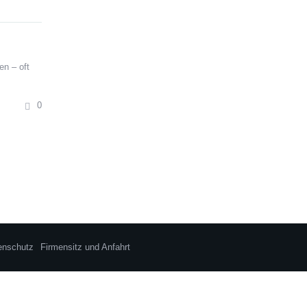
en – oft
0
enschutz
Firmensitz und Anfahrt