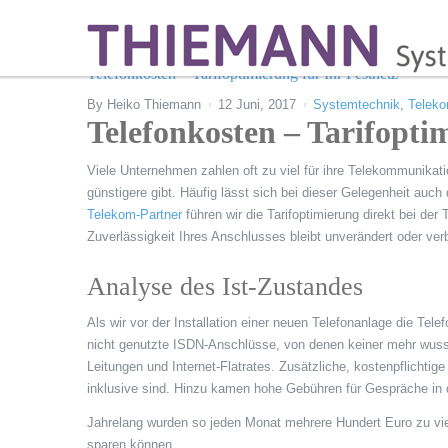
Telefonkosten – Tarifoptimierung für Ihr Festnetz
By
Heiko Thiemann
12 Juni, 2017
Systemtechnik
,
Teleko
Telefonkosten – Tarifopti
Viele Unternehmen zahlen oft zu viel für ihre Telekommunikat
günstigere gibt. Häufig lässt sich bei dieser Gelegenheit auch
Telekom-Partner
führen wir die Tarifoptimierung direkt bei de
Zuverlässigkeit Ihres Anschlusses bleibt unverändert oder ver
Analyse des Ist-Zustandes
Als wir vor der Installation einer neuen Telefonanlage die Tel
nicht genutzte ISDN-Anschlüsse, von denen keiner mehr wuss
Leitungen und Internet-Flatrates. Zusätzliche, kostenpflichtig
inklusive sind. Hinzu kamen hohe Gebühren für Gespräche in d
Jahrelang wurden so jeden Monat mehrere Hundert Euro zu viel
sparen können.