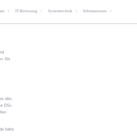
are
IT-Betreuung
Systemtechnik
Informationen
und
n. Als
es alte,
te DSL-
ifen
.
de hätte