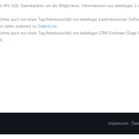
t MS-SQL Datenbanken um die Möglichkeit, Informationen aus beliebigen 1:
(ohne auch nur einen Tag Arbeitsausfall) von beliebiger kaufmännischer Soft
nd vielen anderen) zu
SelectLine
.
 (ohne auch nur einen Tag Arbeitsausfall) von beliebiger CRM-Software (Sage
M
.
Impressum
Dat