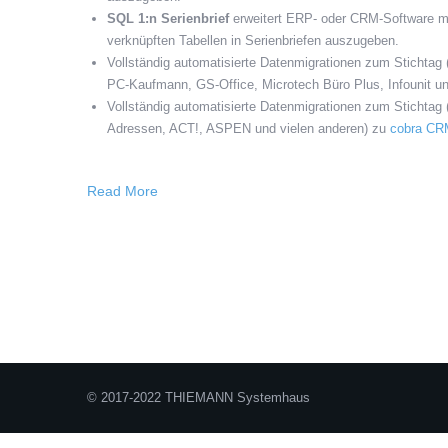
SQL 1:n Serienbrief
erweitert ERP- oder CRM-Software mi
verknüpften Tabellen in Serienbriefen auszugeben.
Vollständig automatisierte Datenmigrationen zum Stichtag 
PC-Kaufmann, GS-Office, Microtech Büro Plus, Infounit u
Vollständig automatisierte Datenmigrationen zum Stichtag
Adressen, ACT!, ASPEN und vielen anderen) zu
cobra CR
Read More
© 2017-2022 THIEMANN Systemhaus