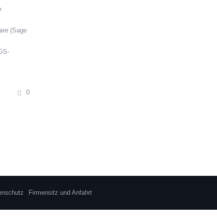
n
ware (Sage
 GS-
0
enschutz
Firmensitz und Anfahrt