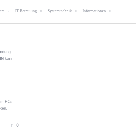
are
IT-Betreuung
Systemtechnik
Informationen
indung
NN
kann
 um PCs,
ten.
0