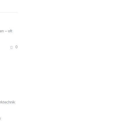
en – oft
0
rktechnik
s