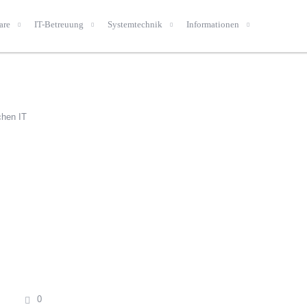
are
IT-Betreuung
Systemtechnik
Informationen
chen IT
0