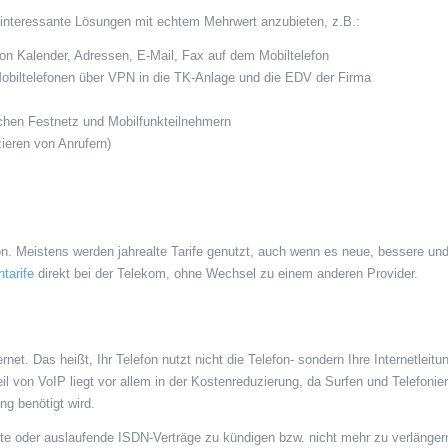
e, interessante Lösungen mit echtem Mehrwert anzubieten, z.B.:
on Kalender, Adressen, E-Mail, Fax auf dem Mobiltelefon
 Mobiltelefonen über VPN in die TK-Anlage und die EDV der Firma
en Festnetz und Mobilfunkteilnehmern
ieren von Anrufern)
on. Meistens werden jahrealte Tarife genutzt, auch wenn es neue, bessere un
ntarife
direkt bei der Telekom, ohne Wechsel zu einem anderen Provider.
net. Das heißt, Ihr Telefon nutzt nicht die Telefon- sondern Ihre Internetleitu
l von VoIP liegt vor allem in der Kostenreduzierung, da Surfen und Telefonie
ng benötigt wird.
lte oder auslaufende ISDN-Verträge zu kündigen bzw. nicht mehr zu verlänger