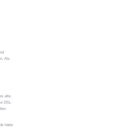
und
n. Als
es alte,
te DSL-
ifen
.
de hätte