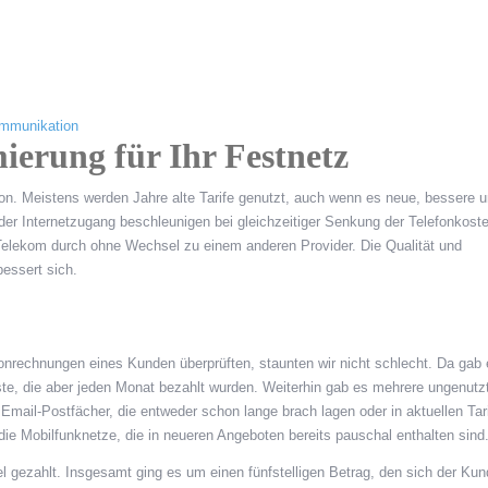
mmunikation
mierung für Ihr Festnetz
ion. Meistens werden Jahre alte Tarife genutzt, auch wenn es neue, bessere 
 der Internetzugang beschleunigen bei gleichzeitiger Senkung der Telefonkoste
r Telekom durch ohne Wechsel zu einem anderen Provider. Die Qualität und
bessert sich.
efonrechnungen eines Kunden überprüften, staunten wir nicht schlecht. Da gab 
te, die aber jeden Monat bezahlt wurden. Weiterhin gab es mehrere ungenutz
e Email-Postfächer, die entweder schon lange brach lagen oder in aktuellen Tar
ie Mobilfunknetze, die in neueren Angeboten bereits pauschal enthalten sind
 gezahlt. Insgesamt ging es um einen fünfstelligen Betrag, den sich der Kun