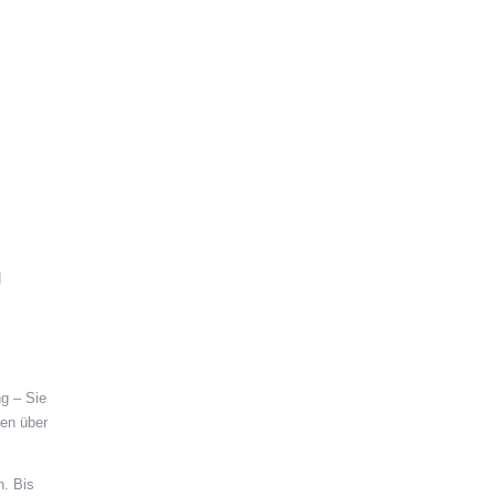
d
ng – Sie
ren über
n. Bis