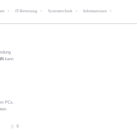
are
IT-Betreuung
Systemtechnik
Informationen
indung
NN
kann
 um PCs,
ten.
0