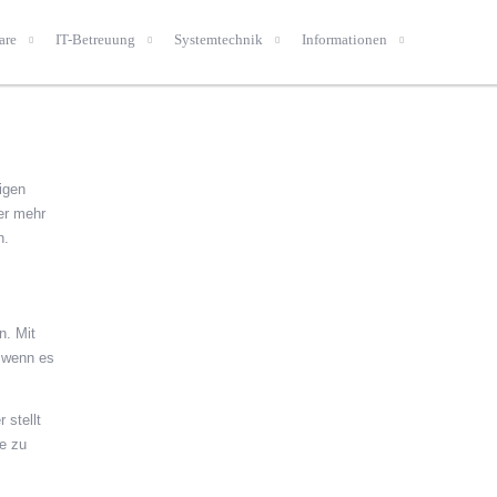
are
IT-Betreuung
Systemtechnik
Informationen
igen
er mehr
n.
n. Mit
r wenn es
 stellt
te zu