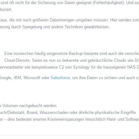
sind oft nicht für die Sicherung von Daten geeignet (Fehlerhäufigkeit). Und s
uziert.
en aus, die mit noch größeren Datenmengen umgehen müssen. Hier werden zu
erung durch Spiegelung und andere Techniken gewährleisten.
Eine inzwischen häufig eingesetzte Backup-Variante sind auch die versch
Cloud-Dienste. Seien es nun so bekannte und gebräuchliche Clouds wie D
Serveranbieter wie beispielsweise C2 von Synology für die hauseigenen NAS
Google, IBM, Microsoft oder
Salesforce
, um ihre Daten zu sichern und auch 
ere Volumen nachgebucht werden.
uch/Diebstahl, Brand, Wasserschaden oder ähnliche physikalische Eingriffe.
ter – dies bedeutet enorme Kosteneinsparungen hinsichtlich Hard- und Softwar