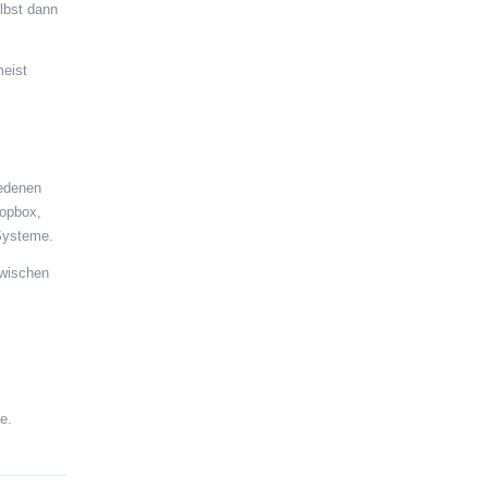
elbst dann
meist
iedenen
ropbox,
-Systeme.
zwischen
e.