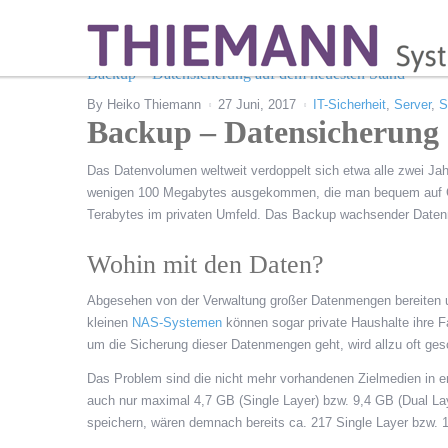
Backup – Datensicherung auf dem neuesten Stand
By
Heiko Thiemann
27 Juni, 2017
IT-Sicherheit
,
Server
,
S
Backup – Datensicherung 
Das Datenvolumen weltweit verdoppelt sich etwa alle zwei Ja
wenigen 100 Megabytes ausgekommen, die man bequem auf CDs 
Terabytes im privaten Umfeld. Das Backup wachsender Datenm
Wohin mit den Daten?
Abgesehen von der Verwaltung großer Datenmengen bereiten uns
kleinen
NAS-Systemen
können sogar private Haushalte ihre F
um die Sicherung dieser Datenmengen geht, wird allzu oft ges
Das Problem sind die nicht mehr vorhandenen Zielmedien in 
auch nur maximal 4,7 GB (Single Layer) bzw. 9,4 GB (Dual Lay
speichern, wären demnach bereits ca. 217 Single Layer bzw. 