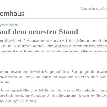
Unternehmenssoftw
ystemtechnik
auf dem neuesten Stand
hre
(
Welt.de
)
. Als Privatanwender ist man vor vielleicht 10 Jahren noch mit ein
und DVDs sichern konnten. Heute jonglieren wir bereits mit zwei, drei od
engen ist eine Herausforderung für Privatanwender wie für Kleinunternehme
 mittlerweile eher die Medien Sorgen, auf die wir Backups generieren wolle
amiliendaten wie Bilder, Filme, Musik und Dokumente zentral speichern. Abe
chludert.
entsprechender Größe. Eine
DVD
für die in den meisten PCs verbauten Brenner
er) Speicherplatz zur Verfügung. Um eine Serverplatte mit nur einem Teraby
108 Dual Layer DVDs nötig.